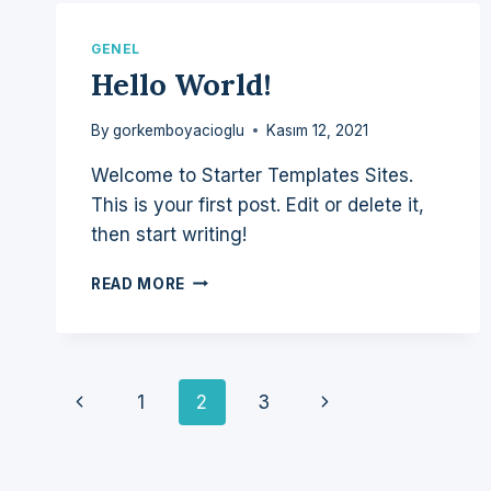
GENEL
Hello World!
By
gorkemboyacioglu
Kasım 12, 2021
Welcome to Starter Templates Sites.
This is your first post. Edit or delete it,
then start writing!
HELLO
READ MORE
WORLD!
Page
Previous
Next
1
2
3
Page
Page
Navigation