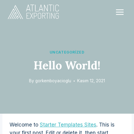
Skip
to
content
UNCATEGORIZED
Hello World!
By
gorkemboyacioglu
Kasım 12, 2021
Welcome to
Starter Templates Sites
. This is
your first post. Edit or delete it, then start