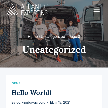
Skip
to
content
Home
/
Uncategorized
- Page 3
Uncategorized
GENEL
Hello World!
By
gorkemboyacioglu
Ekim 15, 2021