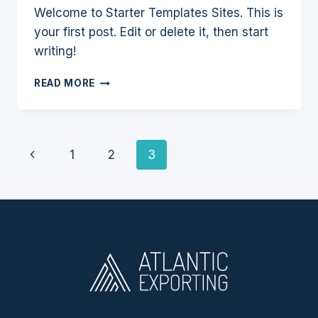
Welcome to Starter Templates Sites. This is
your first post. Edit or delete it, then start
writing!
HELLO
READ MORE
WORLD!
Page
Previous
1
2
3
Navigation
Page